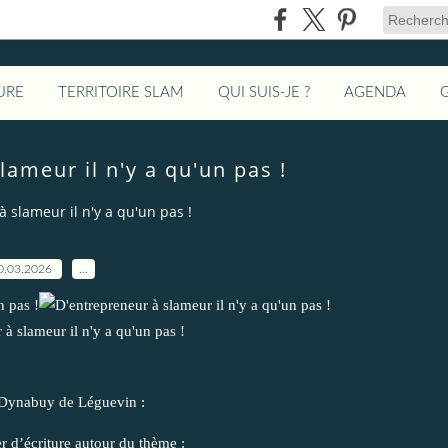
URE
TERRITOIRE SLAM
QUI SUIS-JE ?
AGENDA
lameur il n'y a qu'un pas !
 slameur il n'y a qu'un pas !
0.03.2026
…
s Dynabuy de Léguevin :
 d’écriture autour du thème :